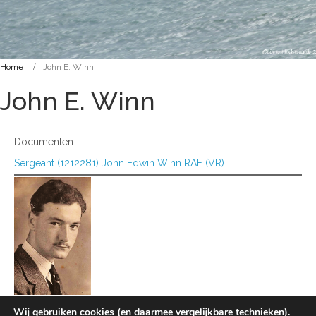
Home
John E. Winn
John E. Winn
Documenten:
Sergeant (1212281) John Edwin Winn RAF (VR)
Wij gebruiken cookies (en daarmee vergelijkbare technieken).