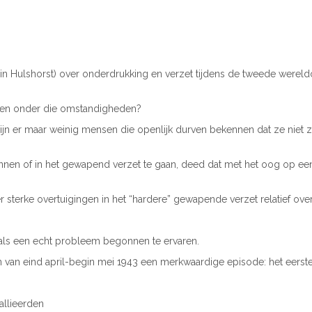
l in Hulshorst) over onderdrukking en verzet tijdens de tweede wereld
doen onder die omstandigheden?
ts zijn er maar weinig mensen die openlijk durven bekennen dat ze ni
ginnen of in het gewapend verzet te gaan, deed dat met het oog op ee
r sterke overtuigingen in het “hardere” gewapende verzet relatief o
 als een echt probleem begonnen te ervaren.
 van eind april-begin mei 1943 een merkwaardige episode: het eerste
llieerden