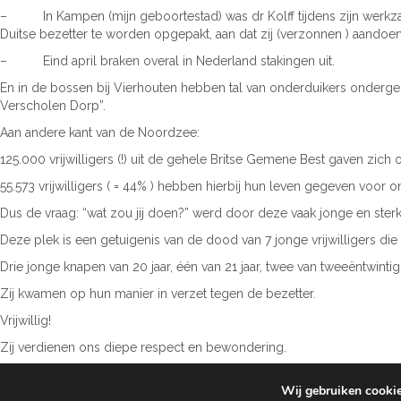
– In Kampen (mijn geboortestad) was dr Kolff tijdens zijn werkzaamh
Duitse bezetter te worden opgepakt, aan dat zij (verzonnen ) aandoen
– Eind april braken overal in Nederland stakingen uit.
En in de bossen bij Vierhouten hebben tal van onderduikers onderg
Verscholen Dorp”.
Aan andere kant van de Noordzee:
125.000 vrijwilligers (!) uit de gehele Britse Gemene Best gaven z
55.573 vrijwilligers ( = 44% ) hebben hierbij hun leven gegeven voor on
Dus de vraag: “wat zou jij doen?” werd door deze vaak jonge en ste
Deze plek is een getuigenis van de dood van 7 jonge vrijwilligers die
Drie jonge knapen van 20 jaar, één van 21 jaar, twee van tweeëntwintig
Zij kwamen op hun manier in verzet tegen de bezetter.
Vrijwillig!
Zij verdienen ons diepe respect en bewondering.
Daarom is vrijheid voor ons allemaal een kostbaar bezit en zijn wij hi
Wij gebruiken cookie