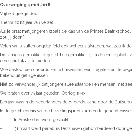
Overweging 4 mei 2018
Vrijheid geef je door
Thema 2018: jaar van verzet
Als je praat met jongeren (zoals de klas van de Prinses Beatrixschoo
zou jij doen?
Velen van u zullen ongetwijfeld ook wel eens afvragen: wat zou ik 
Die vraag is gemakkelijk gesteld (té gemakkelijk). In de eerste plaa
een schuilplaats te bieden.
Wie besloot een onderduiker te huisvesten, een illegale krant te be
bekend uit getuigenissen.
Niet zo verwonderlijk dat jongere alleenstaanden en mensen met zee
We praten over 75 jaar geleden. Oorlog 1943.
Een jaar waarin de Nederlanders de onderdrukking door de Duitsers
In de geschiedenis van de bezettingsjaren vormen de gebeurtenissen
– In Amsterdam werd gestaakt
– 31 maart werd per abuis Delfshaven gebombardeerd door gea