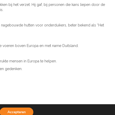
n bij het verzet. Hij gaf, bij personen die kans liepen door de
s.
: nagebouwde hutten voor onderduikers, beter bekend als “Het
 te voeren boven Europa en met name Duitsland.
rukte mensen in Europa te helpen.
..en gedenken.
n en kunnen leven.
Accepteren