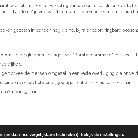
eden als arts (en ontwikkeling van de eerste kunstnier) ook betrokke
ingen hadden. Zijn vrouw liet een aantal joden onderduiken in hun hui
edoken gezeten in de toen nog dichte, bijna ondoordringbare bossen
ich op om als vliegtuigbemanningen van “Bombercommand” missies uit
ze vrijheid.
rk gemotiveerde mensen omgezet in een vaste overtuiging die onderd
 uiteindelijk er toe hebben bijgedragen dat wij hier nu kunnen staan……
 en één van 33 jaar.
de
er om elk jaar op de 4
mei om te herdenken dat wij in vrijheid moge
s (en daarmee vergelijkbare technieken). Bekijk de
instellingen
.